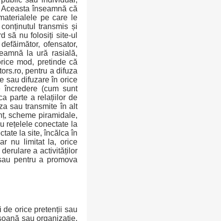
e. Aceasta înseamnă că
materialele pe care le
 conținutul transmis și
d să nu folosiți site-ul
 defăimător, ofensator,
deamnă la ură rasială,
orice mod, pretinde că
tors.ro, pentru a difuza
e sau difuzare în orice
de încredere (cum sunt
ca parte a relațiilor de
uza sau transmite în alt
anț, scheme piramidale,
au rețelele conectate la
tate la site, încălca în
r nu limitat la, orice
erulare a activităților
, sau pentru a promova
i de orice pretenții sau
ersoană sau organizație,