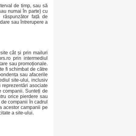
terval de timp, sau să
 sau numai în parte) cu
te răspunzător față de
ndare sau întrerupere a
ite cât și prin mailuri
ors.ro prin intermediul
citare sau promoționale.
te fi schimbat de către
spondența sau afacerile
iul site-ului, inclusiv
au reprezentări asociate
de companii. Sunteți de
ntru orice pierdere sau
el de companii în cadrul
rea acestor campanii pe
tate a site-ului.