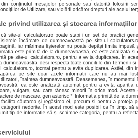
din conținutul mesajelor personale sau datorită folosirii serv
ondițiilor de Utilizare, sau violării oricăror drepturi ale acelui terț
le privind utilizarea și stocarea informațiilor
 că site-ul calculators.ro poate stabili un set de practici gener
. Fișierele încărcate de dumneavoastră pe site-ul calculators.r
pagină, iar mărimea fișierelor nu poate depăși limita impusă ș
rmația este primită de la dumneavoastră, ea este analizată ș
ntă pe site-ul calculators.ro, pentru a evita duplicarea. În ace
la dumneavoastră, deși respectă toate condițiile din Termenii și C
 calculators.ro, tocmai pentru a evita duplicarea. Astfel, din 
apărea pe site doar acele informații care nu au mai fost 
 utilizatori, înaintea dumneavoastră. Deasemenea, în momentul 
voastră, ea este analizată automat pentru a evita apariția 
oare, vulgare, sau care rănesc minorii în orice mod. Aceste 
aractere de mascare, gen asterisc *. Informația primită de la dum
 facilita căutarea și regăsirea ei, precum și pentru a proteja
categorii nedorite. În acest mod este posibil ca în timp, să 
mit tip de informație să-și schimbe categoria, pentru a reflec
serviciului