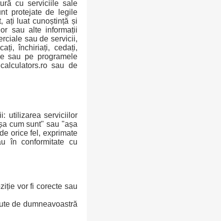
tură cu serviciile sale
unt protejate de legile
, ați luat cunoștință și
or sau alte informații
erciale sau de servicii,
i, închiriați, cedați,
iile sau pe programele
 calculators.ro sau de
 utilizarea serviciilor
"așa cum sunt" sau "așa
de orice fel, exprimate
sau în conformitate cu
ziție vor fi corecte sau
ținute de dumneavoastră