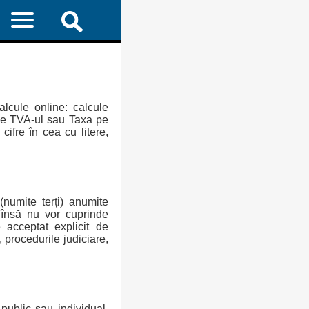
alcule online: calcule
age TVA-ul sau Taxa pe
ifre în cea cu litere,
 (numite terți) anumite
 însă nu vor cuprinde
e acceptat explicit de
 procedurile judiciare,
public sau individual,