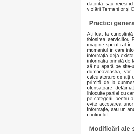
datorită sau reieșind 
violării Termenilor și C
Practici genera
Ați luat la cunoștință
folosirea serviciilor
imagine specificat în 
momentul în care info
informația deja existe
informația primită de 
să nu apară pe site-ul
dumneavoastră, vor 
calculators.ro de alți
primită de la dumnea
ofensatoare, defăimat
înlocuite parțial cu c
pe categorii, pentru a
evite accesarea unor 
informație, sau un anu
conținutul.
Modificări ale 