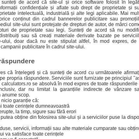
 sunteți de acord că site-ul și orice software folosit în legă
formații confidențiale și aflate sub drept de proprietate și s
rietate intelectuală, industrială și alte legi aplicabile. Mai mult
rice conținut din cadrul bannerelor publicitare sau promoțiil
ediul site-ului sunt protejate de drepturi de autor, de mărci com
turi de proprietate sau legi. Sunteți de acord să nu modificaț
 distribuiți sau să creați materiale derivate bazate pe servic
te-ului, doar dacă nu este stipulat altfel, în mod expres, de
ampanii publicitare în cadrul site-ului.
 răspundere
s că înțelegeți și că sunteți de acord cu următoarele afirmații:
 pe propria răspundere. Serviciile sunt furnizate pe principiul 
 calculators.ro se absolvă în mod expres de toate răspunderile 
inclusiv, dar nu limitat la garanțiile indirecte de vânzare 
un anume scop.
 nicio garanție că:
ini toate cerințele dumneavoastră
trerupte, la timp, sigure sau fără erori
 putea obține din folosirea site-ului și a serviciilor puse la dispo
roduse, servicii, informații sau alte materiale cumparate sau ob
lui va satisface toate cerințele