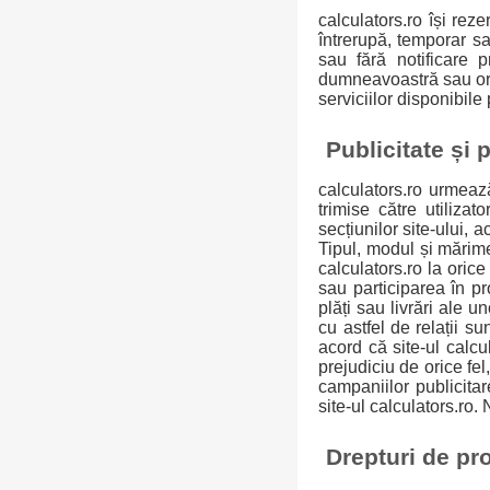
calculators.ro își re
întrerupă, temporar sa
sau fără notificare p
dumneavoastră sau oric
serviciilor disponibile 
Publicitate și 
calculators.ro urmează
trimise către utilizat
secțiunilor site-ului, 
Tipul, modul și mărime
calculators.ro la oric
sau participarea în pr
plăți sau livrări ale u
cu astfel de relații s
acord că site-ul calcu
prejudiciu de orice fel
campaniilor publicitar
site-ul calculators.ro.
Drepturi de pro