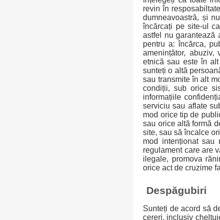
revin în resposabilta
dumneavoastră, și nu 
încărcați pe site-ul c
astfel nu garantează ac
pentru a: încărca, pub
amenințător, abuziv, 
etnică sau este în al
sunteți o altă persoană
sau transmite în alt m
condiții, sub orice s
informațiile confidenți
serviciu sau aflate sub
mod orice tip de publi
sau orice altă formă de
site, sau să încalce or
mod intenționat sau n
regulament care are va
ilegale, promova răni
orice act de cruzime f
Despăgubiri
Sunteți de acord să des
cereri, inclusiv cheltu