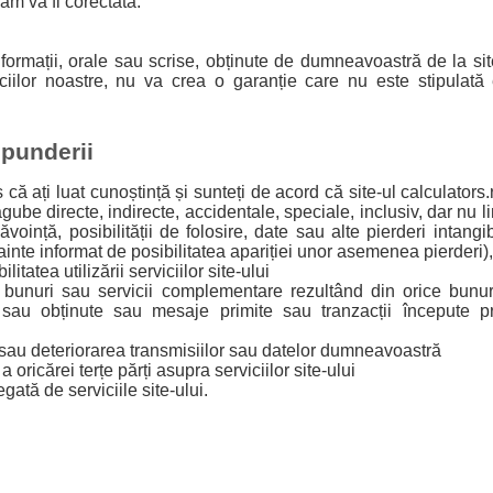
am va fi corectată.
nformații, orale sau scrise, obținute de dumneavoastră de la sit
iciilor noastre, nu va crea o garanție care nu este stipulată
.
spunderii
că ați luat cunoștință și sunteți de acord că site-ul calculators
gube directe, indirecte, accidentale, speciale, inclusiv, dar nu 
ăvoință, posibilității de folosire, date sau alte pierderi intangi
nainte informat de posibilitatea apariției unor asemenea pierderi),
litatea utilizării serviciilor site-ului
e bunuri sau servicii complementare rezultând din orice bunuri
te sau obținute sau mesaje primite sau tranzacții începute p
 sau deteriorarea transmisiilor sau datelor dumneavoastră
 a oricărei terțe părți asupra serviciilor site-ului
gată de serviciile site-ului.