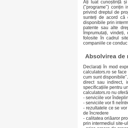
Ați luat cunoștință și
("programe") conțin in
privind dreptul de prop
sunteți de acord că o
disponibile prin interm
patente sau alte drep
împrumutați, vindeți,
folosite în cadrul si
companiile ce conduc c
Absolvirea de
Declarați în mod expre
calculators.ro se face
cum sunt disponibile".
direct sau indirect, 
specificațiile pentru 
calculators.ro nu oferă
- serviciile vor îndepl
- serviciile vor fi neîn
- rezultatele ce se vor
de încredere
- calitatea oriăaror p
prin intermediul site-u