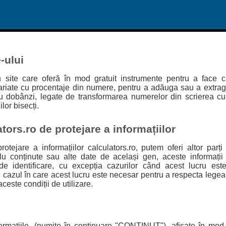
-ului
n site care oferă în mod gratuit instrumente pentru a face c
ariate cu procentaje din numere, pentru a adăuga sau a extr
cu dobânzi, legate de transformarea numerelor din scrierea cu c
lor bisecți.
ators.ro de protejare a informațiilor
rotejare a informațiilor calculators.ro, putem oferi altor parți
lu conținute sau alte date de același gen, aceste informații
de identificare, cu excepția cazurilor când acest lucru est
azul în care acest lucru este necesar pentru a respecta legea,
ceste condiții de utilizare.
nformațiile, (numite în continuare "CONȚINUT"), afișate în mod 