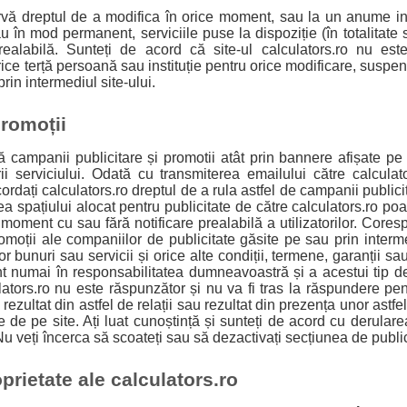
zervă dreptul de a modifica în orice moment, sau la un anume in
u în mod permanent, serviciile puse la dispoziție (în totalitate
realabilă. Sunteți de acord că site-ul calculators.ro nu es
e terță persoană sau instituție pentru orice modificare, suspe
prin intermediul site-ului.
promoții
 campanii publicitare și promotii atât prin bannere afișate pe s
orii serviciului. Odată cu transmiterea emailului către calculat
acordați calculators.ro dreptul de a rula astfel de campanii publi
a spațiului alocat pentru publicitate de către calculators.ro poa
e moment cu sau fără notificare prealabilă a utilizatorilor. Core
omoții ale companiilor de publicitate găsite pe sau prin intermed
nor bunuri sau servicii și orice alte condiții, termene, garanții s
unt numai în responsabilitatea dumneavoastră și a acestui tip 
lators.ro nu este răspunzător și nu va fi tras la răspundere pe
, rezultat din astfel de relații sau rezultat din prezența unor astf
e de pe site. Ați luat cunoștință și sunteți de acord cu derula
 Nu veți încerca să scoateți sau să dezactivați secțiunea de publici
prietate ale calculators.ro