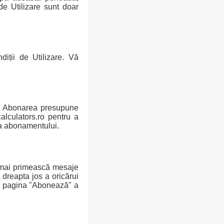
 de Utilizare sunt doar
iții de Utilizare. Vă
ui. Abonarea presupune
calculators.ro pentru a
ea abonamentului.
u mai primească mesaje
a dreapta jos a oricărui
in pagina "Abonează" a