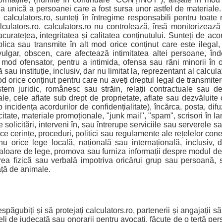
tea unică a persoanei care a fost sursa unor astfel de material
calculators.ro, sunteți în întregime responsabili pentru toate 
alculators.ro. calculators.ro nu controlează, însă monitorizează
uratețea, integritatea și calitatea conținutului. Sunteți de acor
lica sau transmite în alt mod orice conținut care este ilegal,
vulgar, obscen, care afectează intimitatea altei persoane, în
t mod ofensator, pentru a intimida, ofensa sau răni minorii în 
 sau instituție, inclusiv, dar nu limitat la, reprezentant al calcula
od orice conținut pentru care nu aveți dreptul legal de transmiter
istem juridic, românesc sau străin, relații contractuale sau 
ale, cele aflate sub drept de proprietate, aflate sau dezvăluite 
 incidența acordurilor de confidențialitate), încărca, posta, dif
citate, materiale promoționale, "junk mail", "spam", scrisori în l
 solicitări, interveni în, sau întrerupe serviciile sau serverele s
ice cerințe, proceduri, politici sau regulamente ale rețelelor conec
u orice lege locală, națională sau internațională, inclusiv, da
loare de lege, promova sau furniza informații despre modul de d
rea fizică sau verbală impotriva oricărui grup sau persoană
ață de animale.
păgubiți și să protejați calculators.ro, partenerii și angajații să
ieli de judecată sau onorarii pentru avocați, făcute de o terță p