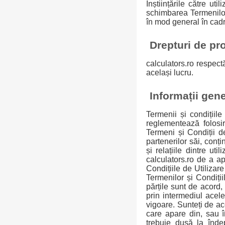
Înștiințările către uti
schimbarea Termenilor ș
în mod general în cadru
Drepturi de pro
calculators.ro respectă
același lucru.
Informații gen
Termenii și condițiile
reglementează folosir
Termeni și Condiții de
partenerilor săi, conțin
și relațiile dintre ut
calculators.ro de a ap
Condițiile de Utilizar
Termenilor și Condiți
părțile sunt de acord,
prin intermediul acele
vigoare. Sunteți de ac
care apare din, sau în
trebuie dusă la înde