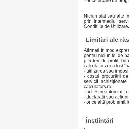
- orice eroare de progr
Niciun sfat sau alte i
prin intermediul serv
Condițiile de Utilizare
Limitări ale ră
Afirmați în mod expres 
pentru niciun fel de pa
pierderi de profit, bun
calculators.ro a fost î
- utilizarea sau imposibi
- costul procurării d
servicii achiziționa
calculators.ro
- acces neautorizat la
- declarații sau acțiuni
- orice altă problemă le
Înștiințări