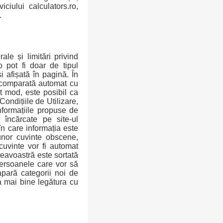
iciului calculators.ro,
.
ale și limitări privind
o pot fi doar de tipul
i afișată în pagină. În
i comparată automat cu
st mod, este posibil ca
ondițiile de Utilizare,
informațiile propuse de
încărcate pe site-ul
în care informația este
unor cuvinte obscene,
cuvinte vor fi automat
neavoastră este sortată
 persoanele care vor să
apară categorii noi de
ta mai bine legătura cu