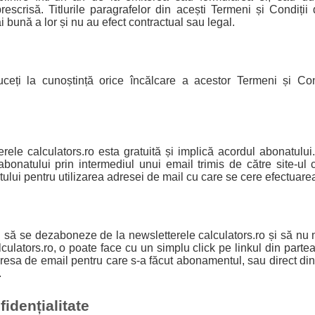
prescrisă. Titlurile paragrafelor din acești Termeni și Condiții
i bună a lor și nu au efect contractual sau legal.
ți la cunoștință orice încălcare a acestor Termeni și Cond
rele calculators.ro esta gratuită și implică acordul abonatul
abonatului prin intermediul unui email trimis de către site-ul 
tului pentru utilizarea adresei de mail cu care se cere efectuar
 să se dezaboneze de la newsletterele calculators.ro și să n
lculators.ro, o poate face cu un simplu click pe linkul din parte
adresa de email pentru care s-a făcut abonamentul, sau direct d
.
fidențialitate