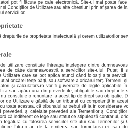
lizatori pot fi făcute pe cale electronică. Site-ul mai poate face 
i Condițiilor de Utilizare sau alte chestiuni prin afișarea de înști
l serviciilor.
prietate
 drepturile de proprietate intelectuală și cerem utilizatorilor ser
erale
 de utilizare constituie întreaga înțelegere dintre dumneavoast
ea de către dumneavoastră a serviciilor site-ului. Puteți fi 
 Utilizare care se pot aplica atunci când folosiți alte servicii
ut al oricărei terțe părți, sau software a oricărui terț. Termenii ș
ilizatori și calculators.ro vor fi guvernate de legile aplicabile
lica sau apăra una din prevederile, obligațiile sau drepturile s
e nu constituie o renunțare la acest tip de drept sau obligație.
ilor de Utilizare e găsită de un tribunal cu competență în aces
 cu toate acestea, că tribunalul ar trebui să ia în considerare vo
i prevederi, și celelalte prevederi ale Termenilor și Condițiilo
ord că indiferent ce lege sau statut ce stipulează contrariul, ori
 legătură cu folosirea serviciilor site-ului sau Termenilor și C
plinire într-un an de la emiterea sau formularea ei, sau d