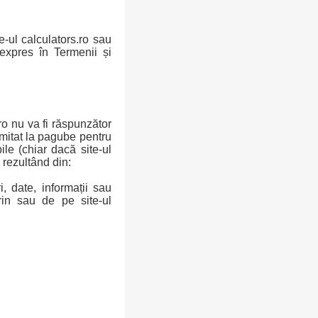
e-ul calculators.ro sau
 expres în Termenii și
.ro nu va fi răspunzător
limitat la pagube pentru
bile (chiar dacă site-ul
 rezultând din:
, date, informații sau
rin sau de pe site-ul