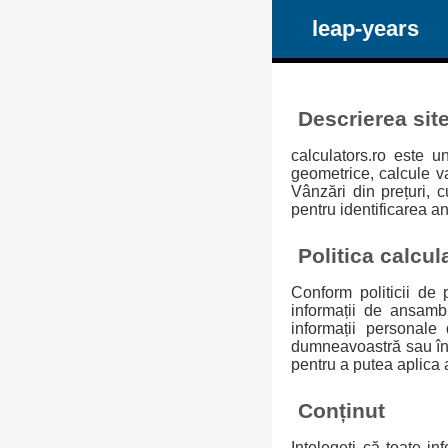
leap-years
Descrierea site
calculators.ro este u
geometrice, calcule v
Vânzări din prețuri, 
pentru identificarea ani
Politica calcul
Conform politicii de p
informații de ansamb
informații personale 
dumneavoastră sau în c
pentru a putea aplica a
Conținut
Ințelegeți că toate i