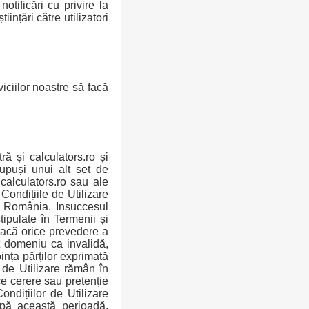
notificări cu privire la
ințări către utilizatori
viciilor noastre să facă
ră și calculators.ro și
supuși unui alt set de
 calculators.ro sau ale
i Condițiile de Utilizare
 în România. Insuccesul
tipulate în Termenii și
 Dacă orice prevedere a
t domeniu ca invalidă,
ința părților exprimată
r de Utilizare rămân în
ce cerere sau pretenție
ondițiilor de Utilizare
upă această perioadă,